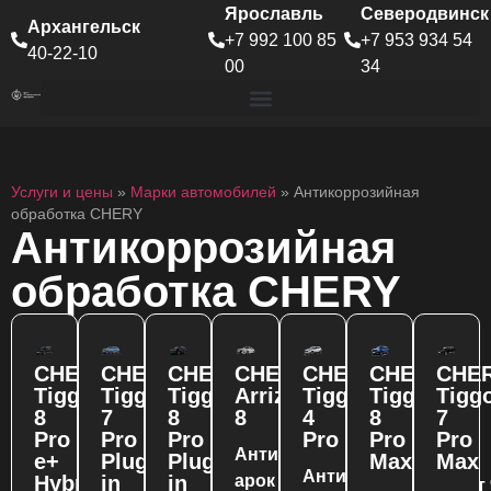
Ярославль
Северодвинск
Архангельск
+7 992 100 85
+7 953 934 54
40-22-10
00
34
Услуги и цены
»
Марки автомобилей
»
Антикоррозийная
обработка CHERY
Антикоррозийная
обработка CHERY
CHERY
CHERY
CHERY
CHERY
CHERY
CHERY
CHE
Tiggo
Tiggo
Tiggo
Arrizo
Tiggo
Tiggo
Tigg
8
7
8
8
4
8
7
Pro
Pro
Pro
Pro
Pro
Pro
от 9
Антикор
e+
Plug-
Plug-
Max
Max
от 9
900
Антикор
Hybrid
in
in
арок
от 
900