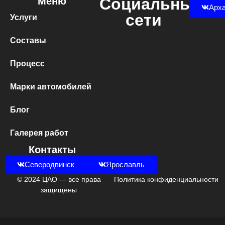
Социальные
Меню
Арха
сети
Услуги
Составы
Процесс
Марки автомобилей
Блог
Галерея работ
Контакты
Северодвинск
Ярославль
© 2024 ЦАО — все права
Политика конфиденциальности
защищены